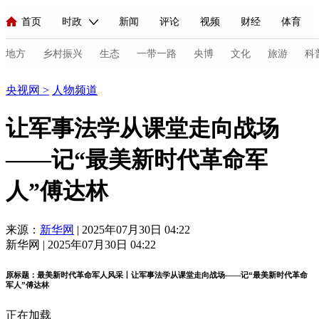
首页
时政
新闻
评论
视频
财经
体育
人民领袖习近平
直播
海外频道
片库
iPanda
栏目大全
联播+
English
中国领导人
节目单
Монгол
听音
央视快评
微视频
习式妙语
主持人
地方
乡村振兴
生态
一带一路
央博
文化
旅游
科
人物
央视网
>
人物频道
总台春晚
网络春晚
共产党员网
秧纪录
纪录片网
让军事法学从课堂走向战场
——记“最美新时代革命军
新闻
国内
国际
评论
经济
军事
科技
法
人”傅达林
人民领袖习近平
联播+
热解读
天天学习
习式妙语
视频
小央视频
小央直播
直播中国
熊猫频道
V
来源：
新华网
| 2025年07月30日 04:22
新华网 | 2025年07月30日 04:22
现场
前线
比划
快看
蓝海中国
新兵请入列
原标题：最美新时代革命军人风采丨让军事法学从课堂走向战场——记“最美新时代革命
体育
直播
竞猜
2026年世界杯
2026年冬奥会
C
军人”傅达林
VIP会员
CCTV奥林匹克频道
生活体育大会
体育江湖
正在加载