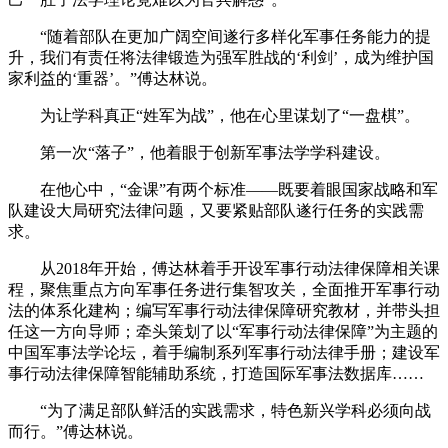
“随着部队在更加广阔空间遂行多样化军事任务能力的提
升，我们有责任将法律锻造为强军胜战的‘利剑’，成为维护国
家利益的‘重器’。”傅达林说。
为让学科真正“姓军为战”，他在心里谋划了“一盘棋”。
第一次“落子”，他着眼于创新军事法学学科建设。
在他心中，“金课”有两个标准——既要着眼国家战略和军
队建设大局研究法律问题，又要紧贴部队遂行任务的实践需
求。
从2018年开始，傅达林着手开设军事行动法律保障相关课
程，聚焦重点方向军事任务进行集智攻关，全面推开军事行动
法的体系化建构；编写军事行动法律保障研究教材，并带头担
任这一方向导师；牵头策划了以“军事行动法律保障”为主题的
中国军事法学论坛，着手编制系列军事行动法律手册；建设军
事行动法律保障智能辅助系统，打造国际军事法数据库……
“为了满足部队鲜活的实践需求，特色新兴学科必须向战
而行。”傅达林说。