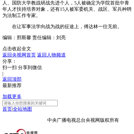
人、国防大学教战研战先进个人，5人被确定为学院首批中青
年人才扶持培养对象，还有15人被军委机关、战区、军兵种聘
为法制工作专家。
在让军事法学向战为战的征途上，傅达林一往无前。
编辑：邢斯馨
责任编辑：刘亮
点击收起全文
返回央视网首页
返回人物频道
分享：
扫一扫 分享到微信
|
返回顶部
最新推荐
加载更多
首页
|
全站地图
京ICP备10003349号-1
中央广播电视总台
央视网
版权所有