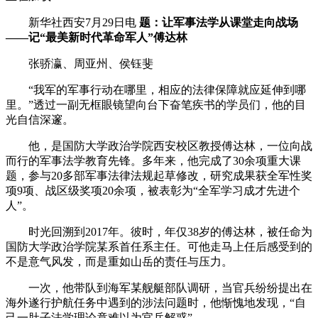
新华社西安7月29日电
题：让军事法学从课堂走向战场
财经
教育
乡村振兴
生态环境
一带一路
央博
——记“最美新时代革命军人”傅达林
大国智造
大国展会
大国保险
云顶对话
云起
超
张骄瀛、周亚州、侯钰斐
“我军的军事行动在哪里，相应的法律保障就应延伸到哪
里。”透过一副无框眼镜望向台下奋笔疾书的学员们，他的目
光自信深邃。
CCTV.节目官网
直播
节目单
栏目
片库
热播榜
他，是国防大学政治学院西安校区教授傅达林，一位向战
而行的军事法学教育先锋。多年来，他完成了30余项重大课
题，参与20多部军事法律法规起草修改，研究成果获全军性奖
项9项、战区级奖项20余项，被表彰为“全军学习成才先进个
人”。
时光回溯到2017年。彼时，年仅38岁的傅达林，被任命为
国防大学政治学院某系首任系主任。可他走马上任后感受到的
不是意气风发，而是重如山岳的责任与压力。
一次，他带队到海军某舰艇部队调研，当官兵纷纷提出在
海外遂行护航任务中遇到的涉法问题时，他惭愧地发现，“自
己一肚子法学理论竟难以为官兵解惑”。