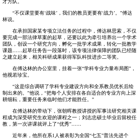
才方队。
“不仅课堂要有‘战味’，我们的教员更要有‘战力’。”傅达
林说。
在承担国家某专项立法任务的过程中，傅达林思索，不仅
要完成一部法律草案的起草，还要以此为牵引培养出一个学术
团队，创设一个研究方向，孵化一批学术成果，转化一批教学
课题……起草任务告一段落时，该专项法律保障的团队已经随
之建立起来，相关科研成果获得军队科技进步二等奖。
在傅达林的办公室里，挂着一张“学科专业力量布局图”，
他视若珍宝。
“这是综合调研了学科专业建设方向和全系教员优长后绘
制出来的。”他说，“把每个人安排在各自适合的专业方向上深
耕细耘，重要任务来临时他们才能胜任。”
在傅达林的带动下，张朝晖教授讲授的军事法研究相关课
程成为深受研究生欢迎的课程之一；刘志忠硕士毕业后留校任
教，第一次讲课就评上了“优秀”……
近年来，他所在系1人被表彰为全国“七五”普法先进个