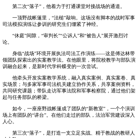
第二次“落子”，他着力于打通课堂对接战场的通道。
一顶野战帐篷里，“法槌”敲响。这场没有脚本的战时军事
司法模拟演练让参训的研究生们绷紧了神经。
“休庭”间隙，“审判长”“公诉人”和“被告人”展开激烈讨
论。
身临“战场”环境开展执法司法工作演练——这是傅达林带
领团队探索出的实案教学法。在他眼里，将院校教学与部队演
训融合起来，是新时代学科蝶变的一次尝试。
他牵头开发实案教学系统，融入真实案例、真实案卷、真
实场景；与多家军事司法机关建立协作关系，共享案例资料，
共同研究课题；带队走访军事法院和军事检察院，通过他们架
起与任务部队的桥梁。
如今，一座座野战帐篷成了团队的“新教室”，一个个演训
场上有团队的“讲台”。在他们走过的部队，法治军营建设深入
人心。
第三次“落子”，是打造一支立足实战、精于教战的教研人