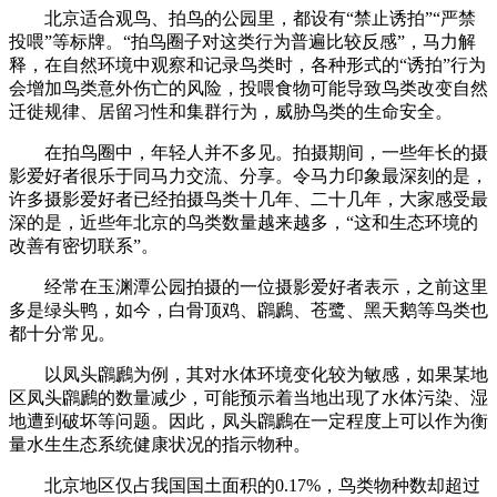
北京适合观鸟、拍鸟的公园里，都设有“禁止诱拍”“严禁
投喂”等标牌。“拍鸟圈子对这类行为普遍比较反感”，马力解
释，在自然环境中观察和记录鸟类时，各种形式的“诱拍”行为
会增加鸟类意外伤亡的风险，投喂食物可能导致鸟类改变自然
迁徙规律、居留习性和集群行为，威胁鸟类的生命安全。
在拍鸟圈中，年轻人并不多见。拍摄期间，一些年长的摄
影爱好者很乐于同马力交流、分享。令马力印象最深刻的是，
许多摄影爱好者已经拍摄鸟类十几年、二十几年，大家感受最
深的是，近些年北京的鸟类数量越来越多，“这和生态环境的
改善有密切联系”。
经常在玉渊潭公园拍摄的一位摄影爱好者表示，之前这里
多是绿头鸭，如今，白骨顶鸡、鸊鷉、苍鹭、黑天鹅等鸟类也
都十分常见。
以凤头鸊鷉为例，其对水体环境变化较为敏感，如果某地
区凤头鸊鷉的数量减少，可能预示着当地出现了水体污染、湿
地遭到破坏等问题。因此，凤头鸊鷉在一定程度上可以作为衡
量水生生态系统健康状况的指示物种。
北京地区仅占我国国土面积的0.17%，鸟类物种数却超过