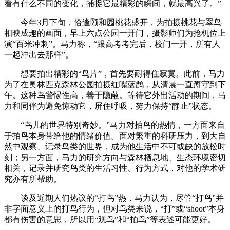
看有什么不同的变化，捕捉它最精彩的瞬间，就最高兴了。”
今年3月下旬，恰逢颐和园桃花盛开，为拍摄桃花与翠鸟
相映成趣的画面，早上六点公园一开门，摄影师们为抢机位上
演“百米冲刺”。马力称，“跟高考考完后，校门一开，所有人
一起冲出去那样”。
想要拍出精彩的“鸟片”，首先要耐得住寂寞。此前，马力
为了在奥林匹克森林公园拍摄红嘴蓝鹊，从清晨一直蹲守到下
午。这种鸟警惕性高，善于隐蔽。等待它外出活动的期间，马
力和同伴为避免惊动它，屏住呼吸，努力保持“静止”状态。
“鸟儿的世界特别奇妙。”马力对拍鸟的热情，一方面来自
于拍鸟本身带给他的情绪价值。面对繁重的科研压力，到大自
然中观察、记录鸟类的世界，成为他生活中不可或缺的放松时
刻；另一方面，马力的研究方向与森林栖息地、生态环境密切
相关，记录并研究鸟类的生活习性、行为方式，对他的学术研
究亦有所帮助。
谈及近期人们热议的“打鸟”热，马力认为，尽管“打鸟”并
非字面意义上的打鸟行为，但对鸟类来说，“打”或“shoot”本身
都有伤害的意思，所以用“观鸟”和“拍鸟”等表述可能更好。