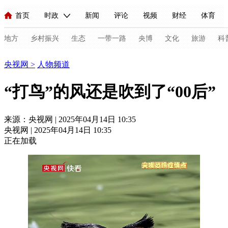
首页
时政
新闻
评论
视频
财经
体育
人民领袖习近平
直播
海外频道
片库
iPanda
栏目大全
联播+
English
中国领导人
节目单
Монгол
听音
央视快评
微视频
习式妙语
主持人
地方
乡村振兴
生态
一带一路
央博
文化
旅游
科
人物
央视网
>
人物频道
总台春晚
网络春晚
共产党员网
秧纪录
纪录片网
“打鸟”的风还是吹到了“00后”
新闻
国内
国际
评论
经济
军事
科技
法
来源：央视网 | 2025年04月14日 10:35
央视网 | 2025年04月14日 10:35
人民领袖习近平
联播+
热解读
天天学习
习式妙语
正在加载
视频
小央视频
小央直播
直播中国
熊猫频道
V
现场
前线
比划
快看
蓝海中国
新兵请入列
体育
直播
竞猜
2026年世界杯
2026年冬奥会
C
VIP会员
CCTV奥林匹克频道
生活体育大会
体育江湖