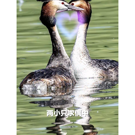
财经
教育
乡村振兴
生态环境
一带一路
央博
大国智造
大国展会
大国保险
云顶对话
云起
超
CCTV.节目官网
直播
节目单
栏目
片库
热播榜