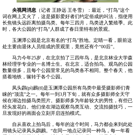
央视网消息
（记者 王静远 王冬雪）：最近，“打鸟”这个
词在网上又火了，这是摄影爱好者们约定俗成的叫法，指使用
长焦镜头远距离拍摄鸟类。每年三四月，鸟类进入繁殖季。此
时，各大公园的“打鸟”人群成了春日里特有的景观。
玉渊潭公园是北京有名的“打鸟”胜地。定睛一看，眼前这
处主要由退休人员组成的景观里，竟然还有个“00后”。
马力今年25岁，在北京拍了三四年鸟，是北京林业大学森
林经理学专业的一名博士生。在北京，适合拍鸟、观鸟的公园
数量很多，且每个公园里常见的鸟类各不相同。整个春天，他
搭着地铁，辗转于各个公园。
凤头鸊(pì)鷉(tī)是玉渊潭公园所有鸟类中最受摄影师们青
睐的“顶流”之一。每年一到3月下旬，就有众多摄影师全天守
候在湖边拍摄鸟类照片。摄影师多为年龄较大的男性，有些已
经头发花白。他们坐在湖边观察鸟类互动、交流拍摄技巧，一
旦发现好的画面会立刻开启连拍模式。
自从喜欢上拍鸟后，每年的这个时间，马力都会来到此处
用镜头记录凤头鸊鷉。“在同一地点记录同一种鸟，每一年看